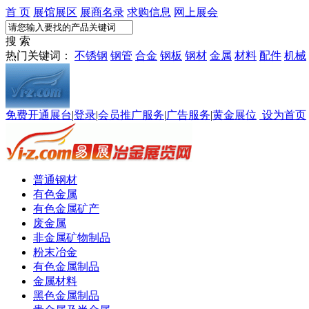
首 页
展馆展区
展商名录
求购信息
网上展会
搜 索
热门关键词：
不锈钢
钢管
合金
钢板
钢材
金属
材料
配件
机械
免费开通展台
|
登录
|
会员推广服务
|
广告服务
|
黄金展位
设为首页
普通钢材
有色金属
有色金属矿产
废金属
非金属矿物制品
粉末冶金
有色金属制品
金属材料
黑色金属制品