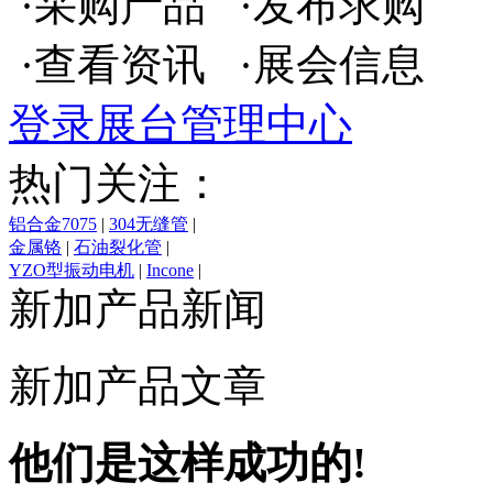
·采购产品 ·发布求购
·查看资讯 ·展会信息
登录展台管理中心
热门关注：
铝合金7075
|
304无缝管
|
金属铬
|
石油裂化管
|
YZO型振动电机
|
Incone
|
铝合金棒材
|
镀锌圆钢
|
新加产品新闻
WZS型直线筛
|
高压锅炉
管
|
90度焊接弯头
|
JZO系
列振动电机
|
热镀锌槽钢
|
新加产品文章
热镀锌角钢
他们是这样成功的!