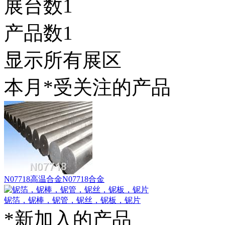
展台数
1
产品数
1
显示所有展区
本月*受关注的产品
N07718高温合金N07718合金
铌箔，铌棒，铌管，铌丝，铌板，铌片
*新加入的产品