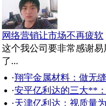
网络营销让市场不再疲软
这个我公司要非常感谢易
了...
·
翔宇金属材料：做无缝
·
安平亿利达的三大**
·
天津亿利达：视质量