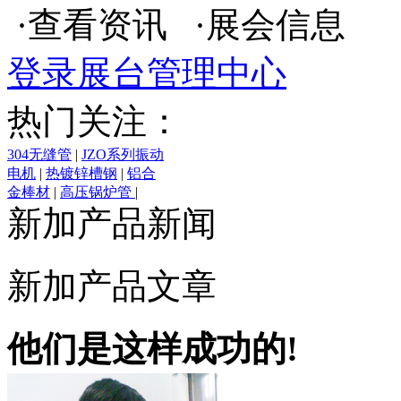
·查看资讯 ·展会信息
登录展台管理中心
热门关注：
304无缝管
|
JZO系列振动
电机
|
热镀锌槽钢
|
铝合
金棒材
|
高压锅炉管
|
WZS型直线筛
|
镀锌圆钢
|
新加产品新闻
热镀锌角钢
|
石油裂化管
|
金属铬
|
铝合金7075
|
YZO型振动电机
|
Incone
|
新加产品文章
90度焊接弯头
他们是这样成功的!