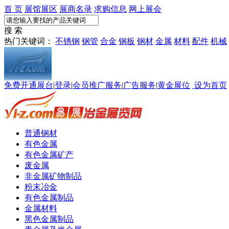
首 页
展馆展区
展商名录
求购信息
网上展会
搜 索
热门关键词：
不锈钢
钢管
合金
钢板
钢材
金属
材料
配件
机械
免费开通展台
|
登录
|
会员推广服务
|
广告服务
|
黄金展位
设为首页
普通钢材
有色金属
有色金属矿产
废金属
非金属矿物制品
粉末冶金
有色金属制品
金属材料
黑色金属制品