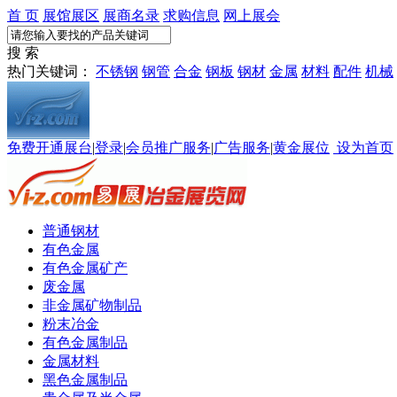
首 页
展馆展区
展商名录
求购信息
网上展会
搜 索
热门关键词：
不锈钢
钢管
合金
钢板
钢材
金属
材料
配件
机械
免费开通展台
|
登录
|
会员推广服务
|
广告服务
|
黄金展位
设为首页
普通钢材
有色金属
有色金属矿产
废金属
非金属矿物制品
粉末冶金
有色金属制品
金属材料
黑色金属制品