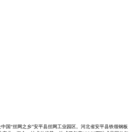
处中国
“
丝网之乡
”
安平县丝网工业园区。
河北省安平县铁领钢板