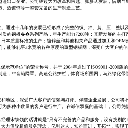
型进出口企业。公司经过大力改革和跨越、膨胀式发展，借助当
塑、热镀锌等一整套完备的生产制造工艺。
家。通过十几年的发展已经形成了完整的织、冲、剪、压、整以
材质的钢板��系列产品，年生产能力
7200
吨；其新发展的主打
、日本质量标准的生产；镀锌丝和其他相关产品通过加工和
OEM
机，能够轧平
3
米宽的各种厚度的重型钢板网，深受广大客户的信
双保示范单位”的荣誉称号，并于
2004
年通过了
ISO9001 -2000
版
制造，**音箱网罩。高速公路护栏，体育场所围网，马路绿化带
家和地区，深受广大客户的信赖与好评。伴随企业发展，公司将
可为多种小数量的客户进行生产。在诚信双赢的基础上，公司凭
总经理宋铁领的话讲就是
“
只有不完善的产品和服务，没有挑剔的
，大力倡导超值服务理念，亿利达人，知难而进，开拓**，实现