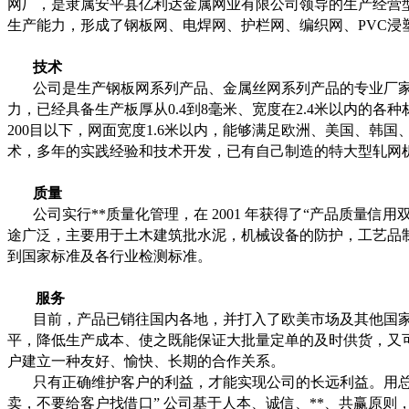
网厂，是隶属安平县亿利达金属网业有限公司领导的生产经营
生产能力，形成了钢板网、电焊网、护栏网、编织网、
PVC
浸
技术
公司是生产钢板网系列产品、金属丝网系列产品的专业厂
力，已经具备生产板厚从
0.4
到
8
毫米、宽度在
2.4
米以内的各种
200
目以下，网面宽度
1.6
米以内，能够满足欧洲、美国、韩国
术，多年的实践经验和技术开发，已有自己制造的特大型轧网
质量
公司实行**质量化管理，在
2001
年获得了“产品质量信用
途广泛，主要用于土木建筑批水泥，机械设备的防护，工艺品
到国家标准及各行业检测标准。
服务
目前，产品已销往国内各地，并打入了欧美市场及其他国
平，降低生产成本、使之既能保证大批量定单的及时供货，又
户建立一种友好、愉快、长期的合作关系。
只有正确维护客户的利益，才能实现公司的长远利益。用
卖，不要给客户找借口
”
公司基于人本、诚信、**、共赢原则