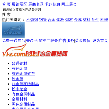
首 页
展馆展区
展商名录
求购信息
网上展会
搜 索
热门关键词：
不锈钢
钢管
合金
钢板
钢材
金属
材料
配件
机械
免费开通展台
|
登录
|
会员推广服务
|
广告服务
|
黄金展位
设为首页
普通钢材
有色金属
有色金属矿产
废金属
非金属矿物制品
粉末冶金
有色金属制品
金属材料
黑色金属制品