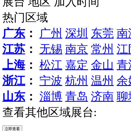
展台
地区
加入时间
热门区域
广东
：
广州
深圳
东莞
南
江苏
：
无锡
南京
常州
江
上海
：
松江
嘉定
金山
青
浙江
：
宁波
杭州
温州
余
山东
：
淄博
青岛
济南
聊
查看其他区域展台: