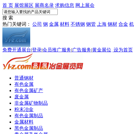
首 页
展馆展区
展商名录
求购信息
网上展会
搜 索
热门关键词：
公司
钢
金属
材料
不锈钢
钢管
上海
钢材
合金
机
免费开通展台
|
登录
|
会员推广服务
|
广告服务
|
黄金展位
设为首页
普通钢材
有色金属
有色金属矿产
废金属
非金属矿物制品
粉末冶金
有色金属制品
金属材料
黑色金属制品