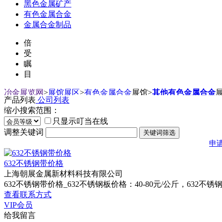
黑色金属矿产
有色金属合金
金属合金制品
倍
受
瞩
目
冶金展览网
>
展馆展区
>
有色金属合金
展馆
>
其他有色金属合金
产品列表
公司列表
缩小搜索范围：
只显示叮当在线
调整关键词
申
632不锈钢带价格
上海朝展金属新材料科技有限公司
632不锈钢带价格_632不锈钢板价格：40-80元/公斤，632
查看联系方式
VIP会员
给我留言