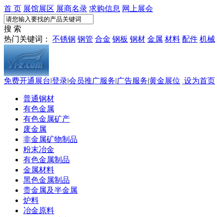
首 页
展馆展区
展商名录
求购信息
网上展会
搜 索
热门关键词：
不锈钢
钢管
合金
钢板
钢材
金属
材料
配件
机械
免费开通展台
|
登录
|
会员推广服务
|
广告服务
|
黄金展位
设为首页
普通钢材
有色金属
有色金属矿产
废金属
非金属矿物制品
粉末冶金
有色金属制品
金属材料
黑色金属制品
贵金属及半金属
炉料
冶金原料