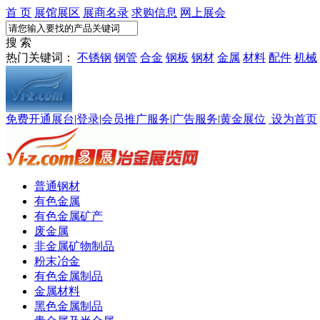
首 页
展馆展区
展商名录
求购信息
网上展会
搜 索
热门关键词：
不锈钢
钢管
合金
钢板
钢材
金属
材料
配件
机械
免费开通展台
|
登录
|
会员推广服务
|
广告服务
|
黄金展位
设为首页
普通钢材
有色金属
有色金属矿产
废金属
非金属矿物制品
粉末冶金
有色金属制品
金属材料
黑色金属制品