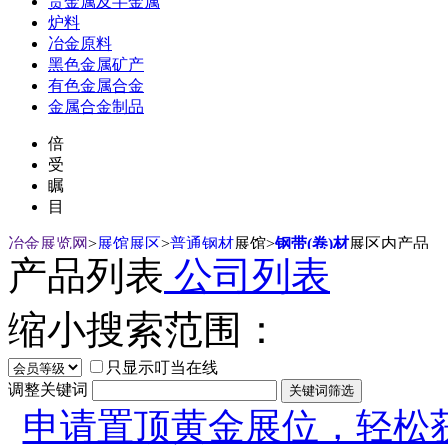
贵金属及半金属
炉料
冶金原料
黑色金属矿产
有色金属合金
金属合金制品
倍
受
瞩
目
冶金展览网
>
展馆展区
>
普通钢材
展馆
>
钢带(卷)材
展区内产品
产品列表
公司列表
缩小搜索范围：
只显示叮当在线
调整关键词
申请置顶黄金展位，轻松获