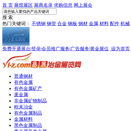
首 页
展馆展区
展商名录
求购信息
网上展会
搜 索
热门关键词：
不锈钢
钢管
合金
钢板
钢材
金属
材料
配件
机械
免费开通展台
|
登录
|
会员推广服务
|
广告服务
|
黄金展位
设为首页
普通钢材
有色金属
有色金属矿产
废金属
非金属矿物制品
粉末冶金
有色金属制品
金属材料
黑色金属制品