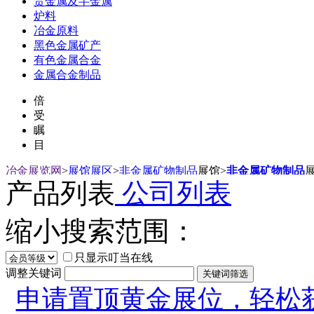
贵金属及半金属
炉料
冶金原料
黑色金属矿产
有色金属合金
金属合金制品
倍
受
瞩
目
冶金展览网
>
展馆展区
>
非金属矿物制品
展馆
>
非金属矿物制品
产品列表
公司列表
缩小搜索范围：
只显示叮当在线
调整关键词
申请置顶黄金展位，轻松获