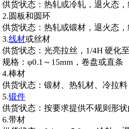
供货状态：热轧或冷轧，退火态，
2.
圆板和圆环
供货状态：热轧或锻材，退火态，
3.
线材
或丝材
供货状态：光亮拉丝，
1/4H
硬化
规格：
φ0.1
～
15mm
，卷盘或直条
4.
棒材
供货状态：锻材、热轧材、冷拉料
5.
锻件
供货状态：按要求提供不规则形状
6.
带材