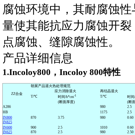
腐蚀环境中，其耐腐蚀性
量使其能抗应力腐蚀开裂
点腐蚀、缝隙腐蚀性。
产品详细信息
1.Incoloy800，Incoloy 800
特性
朝展产品退火热处理规范
应力消除退火
再结晶退火
ZZ
合金
-1
T/
℃
T/
℃
时间
/h*cm
时间
(
断面厚度
)
(
断
A286
980
2.5
HB
1175
2.5
IN800
870
3.75
980
0.60
IN825
IN600
900
2.5
1010
0.60
IN625
870
2.5
980
2.50