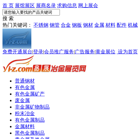
首 页
展馆展区
展商名录
求购信息
网上展会
搜 索
热门关键词：
不锈钢
钢管
合金
钢板
钢材
金属
材料
配件
机械
免费开通展台
|
登录
|
会员推广服务
|
广告服务
|
黄金展位
设为首页
普通钢材
有色金属
有色金属矿产
废金属
非金属矿物制品
粉末冶金
有色金属制品
金属材料
黑色金属制品