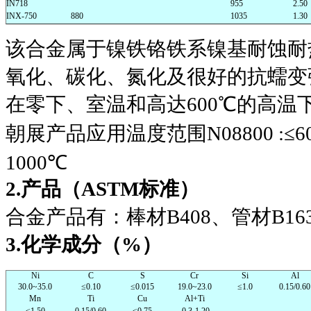
IN718
955
2.50
INX-750
880
1035
1.30
该合金属于镍铁铬铁系镍基耐蚀耐
氧化、碳化、氮化及很好的抗蠕变
在零下、室温和高达
600
℃
的高温
朝展产品应用温度范围
N08800 :≤6
1000
℃
2.
产品（
ASTM
标准）
合金产品有：棒材
B408
、管材
B16
3.
化学成分（
%
）
Ni
C
S
Cr
Si
Al
30.0~35.0
≤0.10
≤0.015
19.0~23.0
≤1.0
0.15/0.60
Mn
Ti
Cu
Al+Ti
≤1.50
0.15/0.60
≤0.75
0.3-1.20