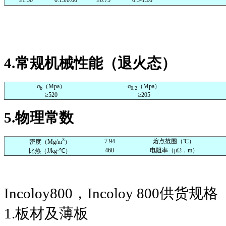
4.
常规机械性能（退火态）
σ
（
Mpa
）
σ
（
Mpa
）
b
0.2
≥520
≥205
5.
物理常数
3
7.94
熔点范围（
℃
）
密度（
Mg/m
）
460
电阻率（
μΩ
．
m
）
比热（
J/kg·
℃
）
Incoloy800
，
Incoloy 800
供货规格
1.
板材及薄板