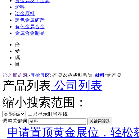
贵金属及半金属
炉料
冶金原料
黑色金属矿产
有色金属合金
金属合金制品
倍
受
瞩
目
冶金展览网
>
展馆展区
>
产品名称或型号为“
材料
”的产品
产品列表
公司列表
缩小搜索范围：
只显示叮当在线
调整关键词
申请置顶黄金展位，轻松获