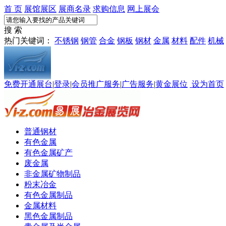
首 页
展馆展区
展商名录
求购信息
网上展会
搜 索
热门关键词：
不锈钢
钢管
合金
钢板
钢材
金属
材料
配件
机械
免费开通展台
|
登录
|
会员推广服务
|
广告服务
|
黄金展位
设为首页
普通钢材
有色金属
有色金属矿产
废金属
非金属矿物制品
粉末冶金
有色金属制品
金属材料
黑色金属制品