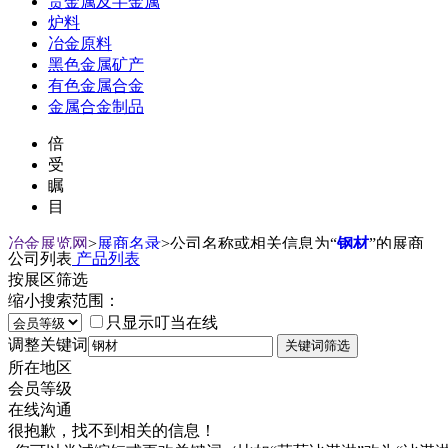
贵金属及半金属
炉料
冶金原料
黑色金属矿产
有色金属合金
金属合金制品
倍
受
瞩
目
冶金展览网
>
展商名录
>
公司名称或相关信息为“
钢材
”的展商
公司列表
产品列表
按展区筛选
缩小搜索范围：
只显示叮当在线
调整关键词
所在地区
会员等级
在线沟通
很抱歉，找不到相关的信息！