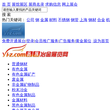
首 页
展馆展区
展商名录
求购信息
网上展会
搜 索
热门关键词：
公司
钢
金属
材料
不锈钢
钢管
上海
钢材
合金
机
免费开通展台
|
登录
|
会员推广服务
|
广告服务
|
黄金展位
设为首页
普通钢材
有色金属
有色金属矿产
废金属
非金属矿物制品
粉末冶金
有色金属制品
金属材料
黑色金属制品